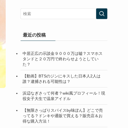
最近の投稿
中居正広の示談金９０００万は嘘？スマホス
タンドと２０万円で終わらせようとしてい
た？
【動画】BTSのジンにキスした日本人2人は
誰？逮捕される可能性は？
浜辺なぎさって何者？wiki風プロフィール！現
役女子大生で温泉アイドル
【無限さっぱりスパイスby味ぽん】どこで売
ってる？ドンキや通販で買える？販売店＆お
得な購入方法！