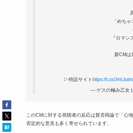
「めちゃ
『ロマン
新CMは1
▷特設サイト
https://t.co/JmLba
— ゲスの極み乙女 (@
このCMに対する視聴者の反応は賛否両論で「心
否定的な意見も多く寄せられています。