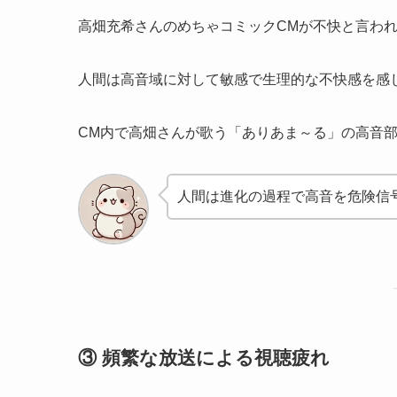
高畑充希さんのめちゃコミックCMが不快と言わ
人間は高音域に対して敏感で生理的な不快感を感
CM内で高畑さんが歌う「ありあま～る」の高音
人間は進化の過程で高音を危険信
③ 頻繁な放送による視聴疲れ