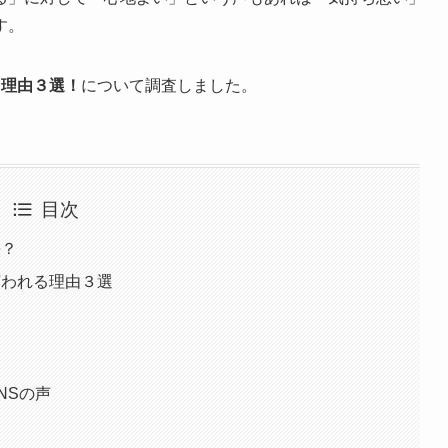
す。
る理由３選！
について調査しました。
目次
快？
言われる理由３選
NSの声