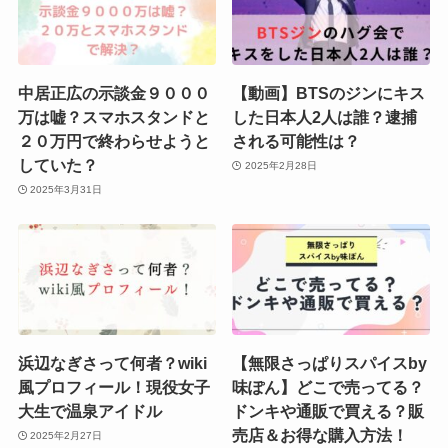
中居正広の示談金９０００
【動画】BTSのジンにキス
万は嘘？スマホスタンドと
した日本人2人は誰？逮捕
２０万円で終わらせようと
される可能性は？
していた？
2025年2月28日
2025年3月31日
浜辺なぎさって何者？wiki
【無限さっぱりスパイスby
風プロフィール！現役女子
味ぽん】どこで売ってる？
大生で温泉アイドル
ドンキや通販で買える？販
売店＆お得な購入方法！
2025年2月27日