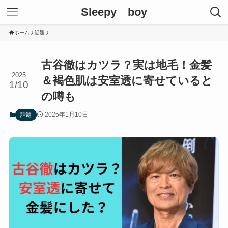
Sleepy boy
ホーム
話題
古谷徹はカツラ？実は地毛！金髪
2025
＆褐色肌は安室透に寄せていると
1/10
の噂も
2025年1月10日
話題