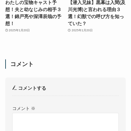
わたしの宝物キャスト予
【潜入兄妹】黒幕は入間(及
想！夫と幼なじみの相手３
川光博)と言われる理由３
選！錦戸亮や深澤辰哉の予
選！幻獣での呼び方を知っ
想！
ていた？
2025年1月20日
2025年1月20日
コメント
コメントする
コメント
※